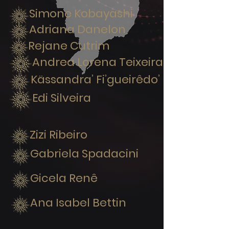
Simone Kobayashi
Adriana Danelon
Rejane Cutrim
Andrea Lorena Teixeira
Kässandra’ Fi’gueirêdo’
Edi Silveira
Zizi Ribeiro
Gabriela Spadacini
Gicela Renê
Ana Isabel Bettin