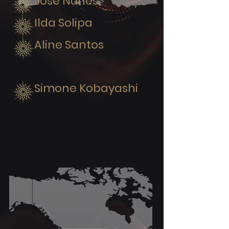
José Nunes
Ilda Solipa
Aline Santos
Simone Kobayashi