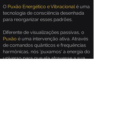
O
Puxão Energético e Vibracional
é uma
tecnologia de consciência desenhada
para reorganizar esses padrões.
Diferente de visualizações passivas, o
Puxão
é uma intervenção ativa. Através
de comandos quânticos e frequências
harmônicas, nós 'puxamos' a energia do
universo para que ela atravesse a sua
estrutura, limpando distorções e
preenchendo os espaços com a
geometria da criação.
É o ajuste fino da sua sinfonia pessoal.
Material necessário
: 6 a 9 pedras
quartzo transparente maiores que 2cm
(roladas)
VALOR: r$540 em 3 vezes sem juros