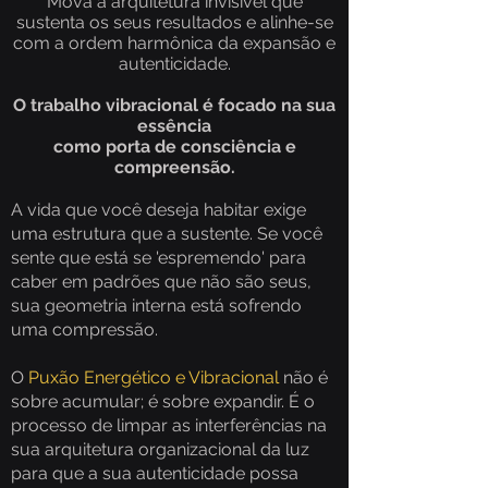
Mova a arquitetura invisível que
sustenta os seus resultados e alinhe-se
com a ordem harmônica da expansão e
autenticidade.
O trabalho vibracional é focado na sua
essência
como porta de consciência e
compreensão.
A vida que você deseja habitar exige
uma estrutura que a sustente. Se você
sente que está se 'espremendo' para
caber em padrões que não são seus,
sua geometria interna está sofrendo
uma compressão.
O
Puxão Energético e Vibracional
não é
sobre acumular; é sobre expandir. É o
processo de limpar as interferências na
sua arquitetura organizacional da luz
para que a sua autenticidade possa