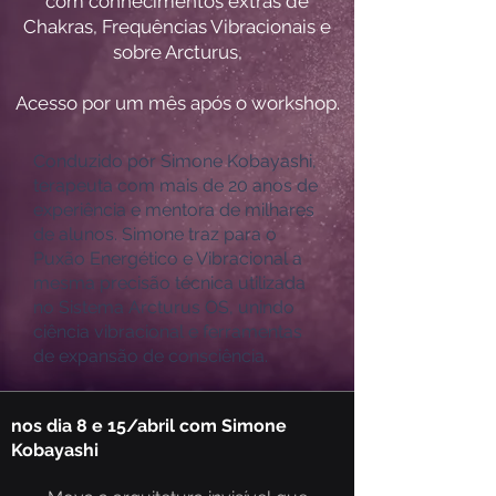
com conhecimentos extras de
Chakras, Frequências Vibracionais e
sobre Arcturus,
Acesso por um mês após o workshop.
Conduzido por Simone Kobayashi,
terapeuta com mais de 20 anos de
experiência e mentora de milhares
de alunos. Simone traz para o
Puxão Energético e Vibracional a
mesma precisão técnica utilizada
no Sistema Arcturus OS, unindo
ciência vibracional e ferramentas
de expansão de consciência.
nos dia 8 e 15/abril com Simone
Kobayashi