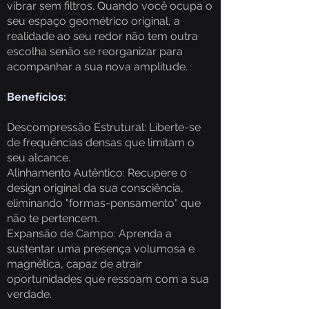
vibrar sem filtros. Quando você ocupa o
seu espaço geométrico original, a
realidade ao seu redor não tem outra
escolha senão se reorganizar para
acompanhar a sua nova amplitude.
Benefícios:
Descompressão Estrutural: Liberte-se
de frequências densas que limitam o
seu alcance.
Alinhamento Autêntico: Recupere o
design original da sua consciência,
eliminando "formas-pensamento" que
não te pertencem.
Expansão de Campo: Aprenda a
sustentar uma presença volumosa e
magnética, capaz de atrair
oportunidades que ressoam com a sua
verdade.