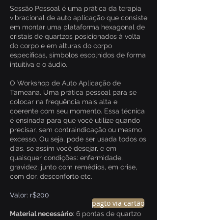
Sessão Pessoal é uma prática da terapia
vibracional de auto aplicação que consiste
em montar uma plataforma hexagonal de
cristais de quartzos posicionados à volta
do corpo e em alturas do corpo
específicas, símbolos escolhidos de forma
intuitiva e o áudio.
O Workshop de Auto Aplicação de
Tameana. Uma prática pessoal para se
colocar na frequência mais alta e
coerente com seu momento. Essa técnica
é ensinada para que você utilize quando
precisar, sem contraindicação ou mesmo
excesso. Ou seja, pode ser usada todos os
dias, se assim você desejar, e em
quaisquer condições: enfermidade,
gravidez, junto com remédios, em crise,
com dor, desconforto etc.
Valor: r$200
pagto via cartão
Material necessário
: 6 pontas de quartzo