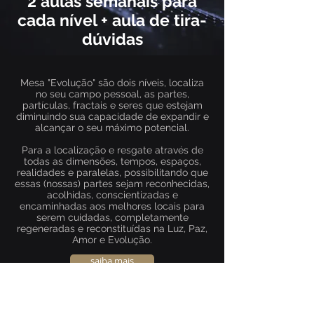
2 aulas semanais para
cada nível + aula de tira-
dúvidas
Mesa "Evolução" são dois níveis, localiza
no seu campo pessoal, as partes,
partículas, fractais e seres que estejam
diminuindo sua capacidade de expandir e
alcançar o seu máximo potencial.
Para a localização e resgate através de
todas as dimensões, tempos, espaços,
realidades e paralelas, possibilitando que
essas (nossas) partes sejam reconhecidas,
acolhidas, conscientizadas e
encaminhadas aos melhores locais para
serem cuidadas, completamente
regeneradas e reconstituídas na Luz, Paz,
Amor e Evolução.
saiba mais