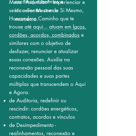
escolha) diferentes e
Mesa "Ascensão" experienciar e
incoerentes com o
sentir o Ser Mestre de Si Mesmo,
Honrando o Caminho que te
momento.
trouxe até aqui... atuam em
laços,
cordões, acordos, combinados
e
similares com o objetivo de
desfazer, renunciar e atualizar
essas conexões. Auxilia na
reconexão pessoal das suas
capacidades e suas partes
múltiplas que transcendem o Aqui
e Agora.
de Auditoria, redefinir ou
rescindir: cordões energéticos,
contratos, acordos e vínculos
de Desimpedimento -
realinhamentos, reconexão e