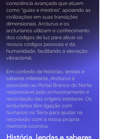
consciência avançada que atuam
como "guias e mestres", apoiando as
civilizações em suas transições
dimensionais. Arcturus e os
arcturianos utilizam o conhecimento
dos códigos de luz para ativar os
nossos códigos pessoais e da
humanidade, facilitando a elevação
vibracional.
Em contexto de histórias, lendas e
saberes milenares, Arcturus é
associado ao Portal Branco do Norte,
responsável pelo armazenamento e
recordação das origens estelares. Os
arcturianos têm ligação com
humanos na Terra para ajudar na
reconexão com a nossa própria
memória cósmica.
História, lendas e saberes