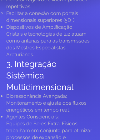
repetitivos.
Facilitar a conexão com portais
dimensionais superiores (5D+).
Dispositivos de Amplificação:
Cristais e tecnologias de luz atuam
como antenas para as transmissões
dos Mestres Especialistas
Arcturianos.
3. Integração
Sistêmica
Multidimensional
Bioressonância Avançada:
Monitoramento e ajuste dos fluxos
energéticos em tempo real.
Agentes Conscienciais:
Equipes de Seres Extra-Físicos
trabalham em conjunto para otimizar
processos de expansão e