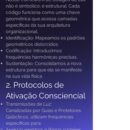
não é simbólico; é estrutural. Cada
código funciona como uma chave
geométrica que acessa camadas
específicas da sua arquitetura
organizacional.
Identificação: Mapeamos os padrões
geométricos distorcidos.
Codificação: Introduzimos
frequências harmônicas precisas.
Sustentação: Consolidamos a nova
estrutura para que ela se manifeste
na sua vida física.
2. Protocolos de
Ativação Consciencial
Transmissões de Luz:
Canalizadas por Guias e Protetores
Galácticos, utilizam frequências
específicas para:
Acessar registros e liberar padrões