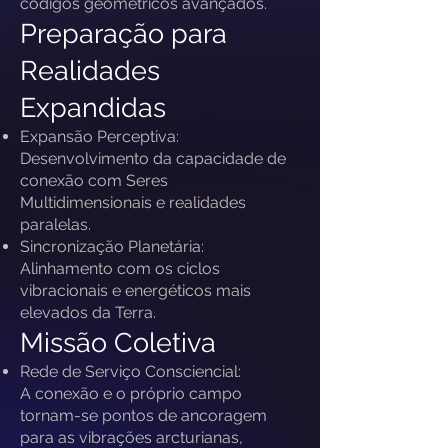
códigos geométricos avançados.
Preparação para
Realidades
Expandidas
Expansão Perceptiva:
Desenvolvimento da capacidade de
conexão com Seres
Multidimensionais e realidades
paralelas.
Sincronização Planetária:
Alinhamento com os ciclos
vibracionais e energéticos mais
elevados da Terra.
Missão Coletiva
Rede de Serviço Consciencial:
A conexão e o próprio campo
tornam-se pontos de ancoragem
para as vibrações arcturianas,