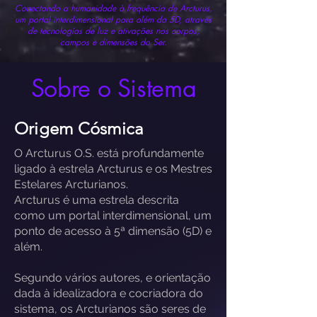
Conectando a humanidade à frequência de Arcturus,
um portal interdimensional para além da 5D, através
de tecnologias de luz e ativações nos corpos,
campos e dimensões do Ser.
Sobre o Sistema
Origem Cósmica
O Arcturus O.S. está profundamente
ligado à estrela Arcturus e os Mestres
Estelares Arcturianos.
Arcturus é uma estrela descrita
como um portal interdimensional, um
ponto de acesso à 5ª dimensão (5D) e
além.
Segundo vários autores, e orientação
dada à idealizadora e cocriadora do
sistema, os Arcturianos são seres de