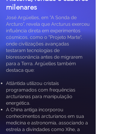
milenares
José Argüelles, em "A Sonda de
Arcturo", revela que Arcturus exerceu
influência direta em experimentos
cósmicos, como o "Projeto Marte",
onde civilizações avançadas
testaram tecnologias de
bioressonância antes de migrarem
para a Terra. Argüelles também
destaca que:
Atlântida utilizou cristais
programados com frequências
arcturianas para manipulação
energética.
A China antiga incorporou
conhecimentos arcturianos em sua
medicina e astronomia, associando a
estrela a divindades como Xihe, a