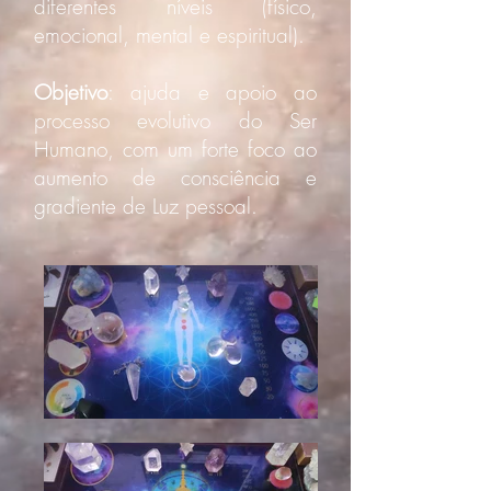
diferentes níveis (físico,
emocional, mental e espiritual).
Objetivo
: ajuda e apoio ao
processo evolutivo do Ser
Humano, com um forte foco ao
aumento de consciência e
gradiente de Luz pessoal.