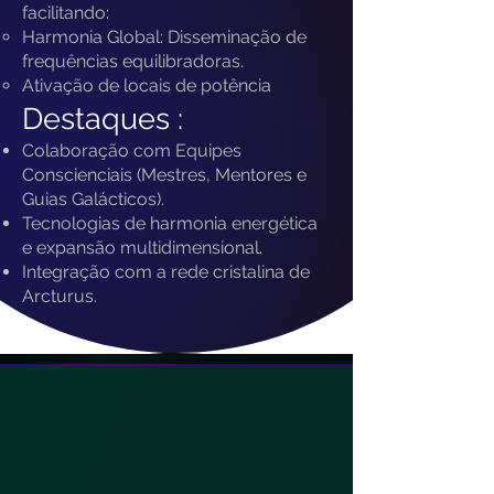
facilitando:
Harmonia Global: Disseminação de
frequências equilibradoras.
Ativação de locais de potência
Destaques :
Colaboração com Equipes
Conscienciais (Mestres, Mentores e
Guias Galácticos).
Tecnologias de harmonia energética
e expansão multidimensional.
Integração com a rede cristalina de
Arcturus.