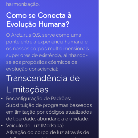
harmonização.
Como se Conecta à
Evolução Humana?
O Arcturus O.S. serve como uma
ponte entre a experiência humana e
os nossos corpos multidimensionais
superiores de existência, alinhando-
se aos propósitos cósmicos de
evolução consciencial:
Transcendência de
Limitações
Reconfiguração de Padrões:
Substituição de programas baseados
em limitação por códigos atualizados
de liberdade, abundância e unidade.
Veículo de Luz (Merkaba):
Ativação do corpo de luz através de