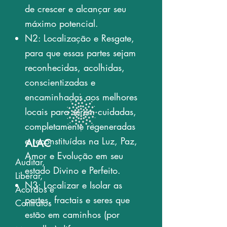
de crescer e alcançar seu
máximo potencial.
N2: Localização e Resgate,
para que essas partes sejam
reconhecidas, acolhidas,
conscientizadas e
encaminhadas aos melhores
locais para serem cuidadas,
completamente regeneradas
e reconstituídas na Luz, Paz,
ALAC
Amor e Evolução em seu
Auditar,
estado Divino e Perfeito.
Liberar,
N3: Localizar e Isolar as
Acordos e
partes, fractais e seres que
Contratos
estão em caminhos (por