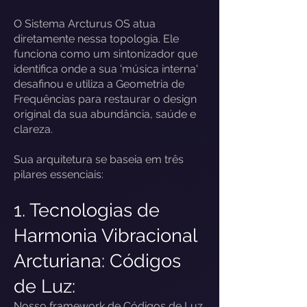
O Sistema Arcturus OS atua
diretamente nessa topologia. Ele
funciona como um sintonizador que
identifica onde a sua 'música interna'
desafinou e utiliza a Geometria de
Frequências para restaurar o design
original da sua abundância, saúde e
clareza.
Sua arquitetura se baseia em três
pilares essenciais:
1. Tecnologias de
Harmonia Vibracional
Arcturiana: Códigos
de Luz:
Nosso framework de Códigos de Luz